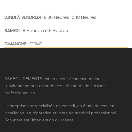
LUNDI À VENDREDI
: 8.00 Heures à 18 Heures
SAMEDI
: 8 Heures à 15 Heures
DIMANCHE
: FERMÉ
ASHEQUIPEMENTS est un acteur économique dans
l’environnement du monde des utilisateurs de cuisines
professionnelles.
L’entreprise est spécialisée en conseil, en étude de cas, en
installation, en réparation et vente de matériel professionnel.
Son atout est l’intervention d’urgence.