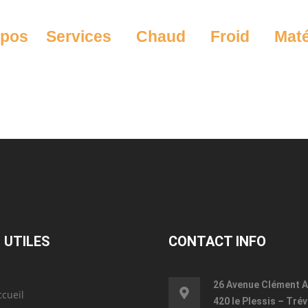
opos
Services
Chaud
Froid
Maté
 UTILES
CONTACT INFO
26 Avenue Clément A
ccueil
420 le Plessis – Trév