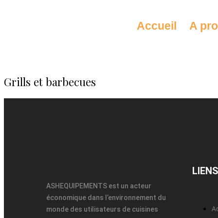
Accueil
A pr
Grills et barbecues
LIENS
ASHEQUIPEMENTS est un acteur
économique dans l’environnement du
A
monde des utilisateurs de cuisines