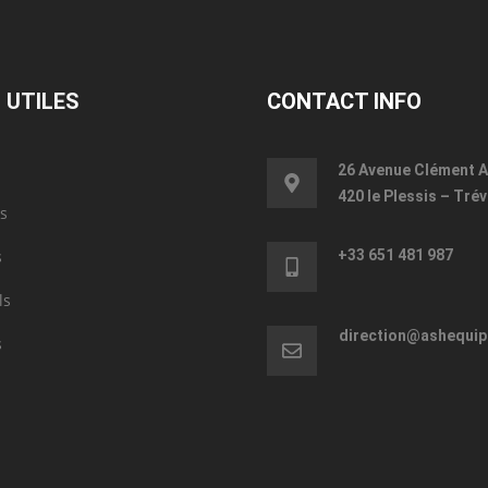
 UTILES
CONTACT INFO
26 Avenue Clément A
420 le Plessis – Trév
s
s
+33 651 481 987
ls
direction@ashequi
s