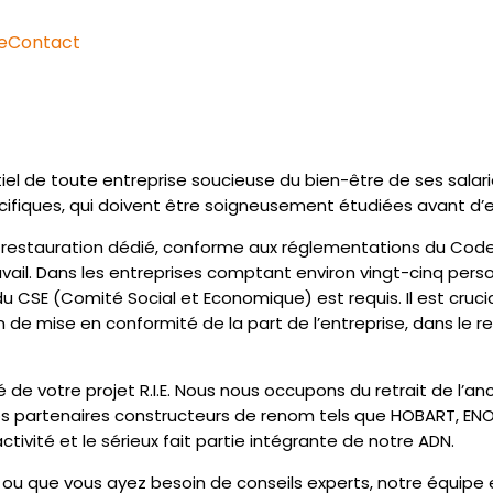
e
Contact
entiel de toute entreprise soucieuse du bien-être de ses sa
écifiques, qui doivent être soigneusement étudiées avant 
e restauration dédié, conforme aux réglementations du Code d
 travail. Dans les entreprises comptant environ vingt-cinq pe
du CSE (Comité Social et Economique) est requis. Il est cru
de mise en conformité de la part de l’entreprise, dans le re
de votre projet R.I.E. Nous nous occupons du retrait de l’an
os partenaires constructeurs de renom tels que HOBART, ENOD
tivité et le sérieux fait partie intégrante de notre ADN.
ou que vous ayez besoin de conseils experts, notre équipe es