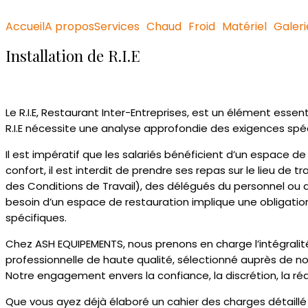
Accueil
A propos
Services
Chaud
Froid
Matériel
Galeri
Installation de R.I.E
Le R.I.E, Restaurant Inter-Entreprises, est un élément ess
R.I.E nécessite une analyse approfondie des exigences sp
Il est impératif que les salariés bénéficient d’un espace d
confort, il est interdit de prendre ses repas sur le lieu de
des Conditions de Travail), des délégués du personnel ou 
besoin d’un espace de restauration implique une obligation 
spécifiques.
Chez ASH EQUIPEMENTS, nous prenons en charge l’intégralité 
professionnelle de haute qualité, sélectionné auprès de n
Notre engagement envers la confiance, la discrétion, la réac
Que vous ayez déjà élaboré un cahier des charges détaillé 